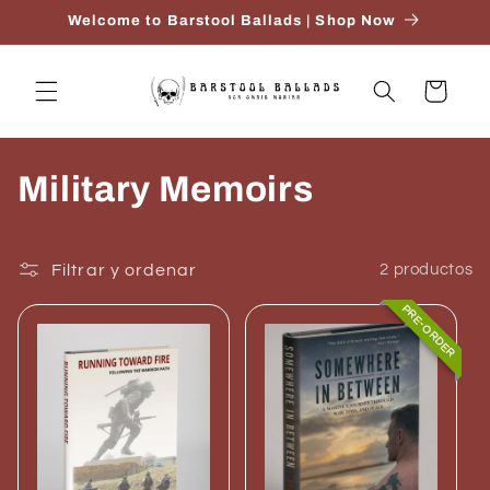
Ir
Welcome to Barstool Ballads | Shop Now
directamente
al contenido
Carrito
C
Military Memoirs
o
l
Filtrar y ordenar
2 productos
PRE-ORDER
e
c
c
i