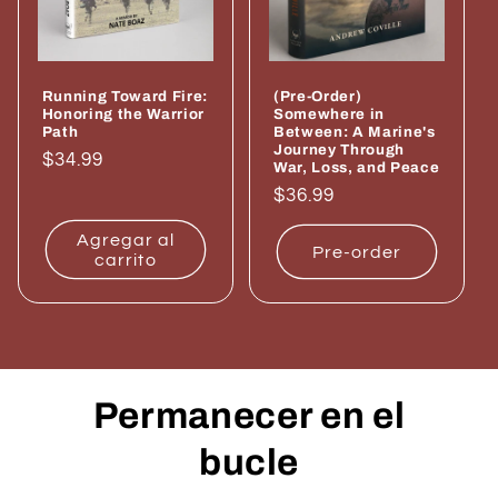
ó
n
Running Toward Fire:
(Pre-Order)
:
Honoring the Warrior
Somewhere in
Path
Between: A Marine's
Journey Through
Precio
$34.99
War, Loss, and Peace
habitual
Precio
$36.99
habitual
Agregar al
Pre-order
carrito
Permanecer en el
bucle